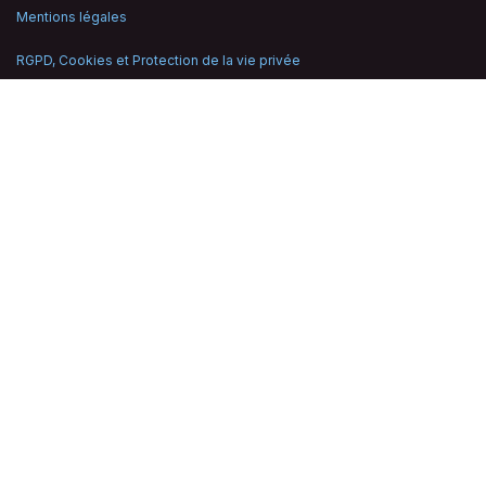
Mentions légales
RGPD, Cookies et Protection de la vie privée
Conditions générales
Conditions générales d'achat
Conditions générales d'utilisation du site web
Signaler une vulnérabilité
Suivez-nous
LinkedIn
Instagram