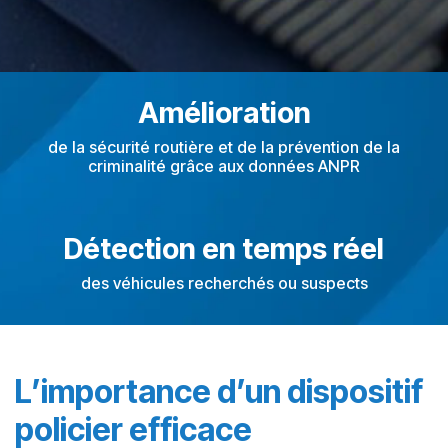
Amélioration ​
de la sécurité routière et de la prévention de la
criminalité grâce aux données ANPR​
Détection en temps réel​
des véhicules recherchés ou suspects ​
L’importance d’un dispositif
policier efficace ​