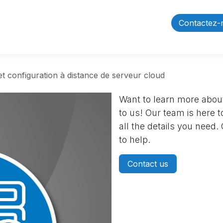
Réalisations
À propos de nous
Carrières
Contactez-
 et configuration à distance de serveur cloud
Want to learn more about
to us! Our team is here 
all the details you need
to help.
Contact us