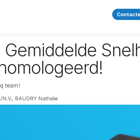
en
Succesverhalen
Over Ons
Vacatures
Contacte
Gemiddelde Snelhe
gehomologeerd!
cq team!
/N.V., BAUDRY Nathalie