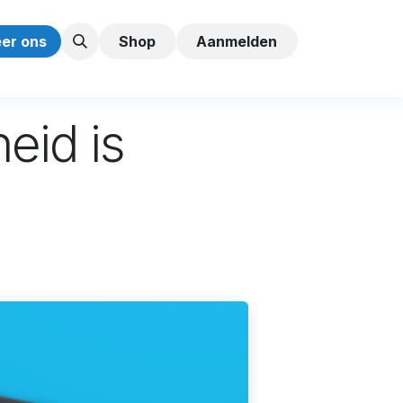
er ons
Shop
Aanmelden
id is