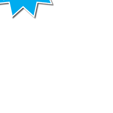
Volg ons
ne voorwaarden
LinkedIn
Instagram
ne aankoopvoorwaarden
ne websitevoorwaarden