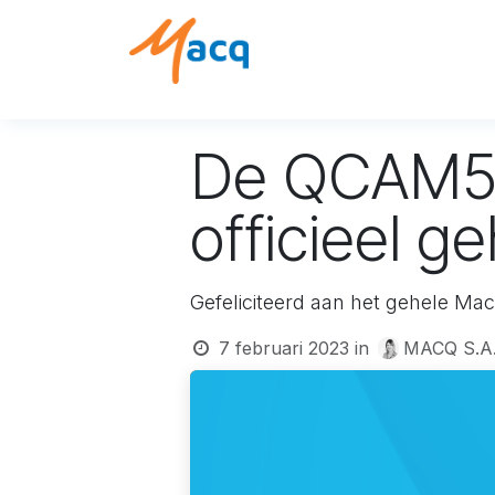
Overslaan naar inhoud
Oplossingen
Product
De QCAM5 
officieel 
Gefeliciteerd aan het gehele Ma
7 februari 2023
in
MACQ S.A.