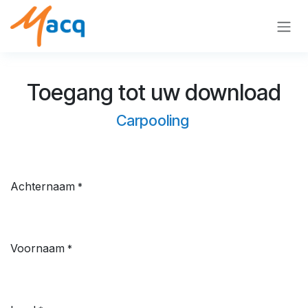
Overslaan naar inhoud
Toegang tot uw download
Carpooling
Achternaam
*
Voornaam
*