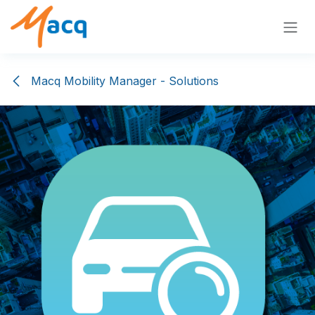
Overslaan naar inhoud
Macq Mobility Manager - Solutions