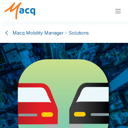
Overslaan naar inhoud
Macq Mobility Manager - Solutions