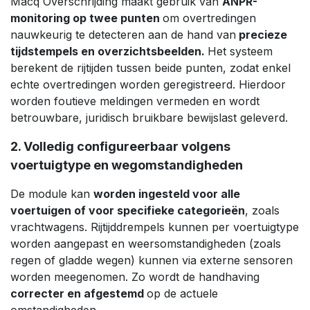
Macq Overschrijding maakt gebruik van
ANPR-
monitoring op twee punten
om overtredingen
nauwkeurig te detecteren aan de hand van
precieze
tijdstempels en overzichtsbeelden.
Het systeem
berekent de rijtijden tussen beide punten, zodat enkel
echte overtredingen worden geregistreerd. Hierdoor
worden foutieve meldingen vermeden en wordt
betrouwbare, juridisch bruikbare bewijslast geleverd.
2. Volledig configureerbaar volgens
voertuigtype en wegomstandigheden
De module kan
worden ingesteld voor alle
voertuigen of voor specifieke categorieën
, zoals
vrachtwagens. Rijtijddrempels kunnen per voertuigtype
worden aangepast en weersomstandigheden (zoals
regen of gladde wegen) kunnen via externe sensoren
worden meegenomen. Zo wordt de handhaving
correcter en afgestemd
op de actuele