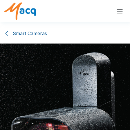
Overslaan naar inhoud
Smart Cameras