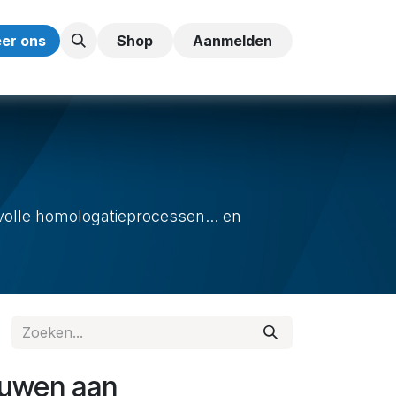
er ons
Shop
Aanmelden
olle homologatieprocessen... en
ouwen aan