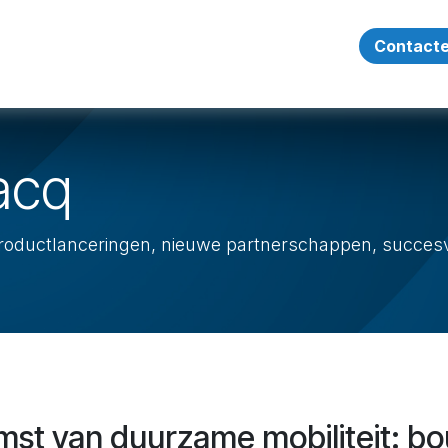
en
Succesverhalen
Over Ons
Vacatures
Contacte
acq
roductlanceringen, nieuwe partnerschappen, succesv
mst van duurzame mobiliteit: b