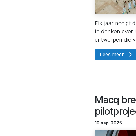
Elk jaar nodigt
te denken over 
ontwerpen die ve
Lees meer
Macq brei
pilotproje
10 sep. 2025