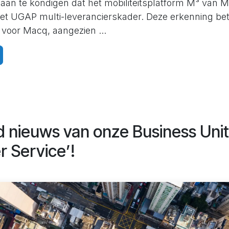
m aan te kondigen dat het mobiliteitsplatform M³ van Ma
t UGAP multi-leverancierskader. Deze erkenning be
 voor Macq, aangezien ...
 nieuws van onze Business Unit
 Service’!