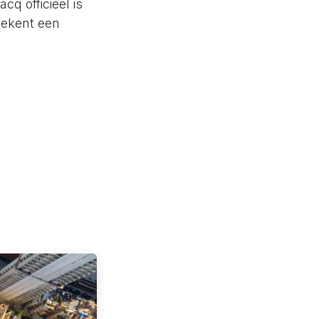
cq officieel is
tekent een